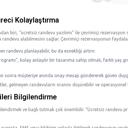
reci Kolaylaştırma
ndan biri, “ücretsiz randevu yazılımı” ile çevrimiçi rezervasyon 
andevu alabilmesini sağlar. Çevrimiçi rezervasyonun faydaları 
n randevu planlayabilir, bu da esnekliği artırır.
ogramı”, kolay anlaşılır bir tasarıma sahip olmalı, farklı yaş grup
an sonra müşteriye anında onay mesajı göndererek güven duygu
r, gelmeyen randevuların oranını düşürebilir ve operasyonel veri
ileri Bilgilendirme
gilendirmek ve bağlı tutmak çok önemlidir. “Ücretsiz randevu pr
r e-posta, SMS veya bildirim yoluyla iletilerek randevunun unut