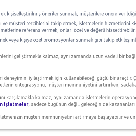
erek kişiselleştirilmiş öneriler sunmak, müşterilere önem verildiği
 ve müşteri tercihlerini takip etmek, işletmelerin hizmetlerini ki
metlerine referans vermek, onları özel ve değerli hissettirebilir.
temek veya kişiye özel promosyonlar sunmak gibi takip etkileşiml
mlerini geliştirmekle kalmaz, aynı zamanda uzun vadeli bir bağl
deneyimini iyileştirmek için kullanabileceği güçlü bir araçtır. 
etlerin entegrasyonu, müşteri memnuniyetini artırırken, sadakati 
arını karşılamakla kalmaz, aynı zamanda işletmelerin operasyonel
n işletmeler
, sadece bugünün değil, geleceğin de kazananları 
işletmenizin müşteri memnuniyetini artırmaya başlayabilir ve un