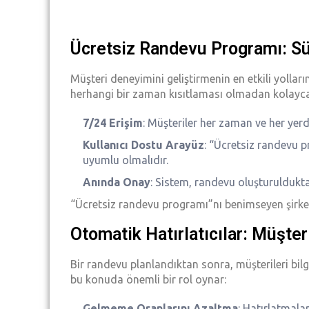
Ücretsiz Randevu Programı: Sü
Müşteri deneyimini geliştirmenin en etkili yolları
herhangi bir zaman kısıtlaması olmadan kolayca r
7/24 Erişim
: Müşteriler her zaman ve her yerde
Kullanıcı Dostu Arayüz
: “Ücretsiz randevu pr
uyumlu olmalıdır.
Anında Onay
: Sistem, randevu oluşturuldukt
“Ücretsiz randevu programı”nı benimseyen şirketle
Otomatik Hatırlatıcılar: Müşter
Bir randevu planlandıktan sonra, müşterileri bil
bu konuda önemli bir rol oynar:
Gelmeme Oranlarını Azaltma
: Hatırlatmala