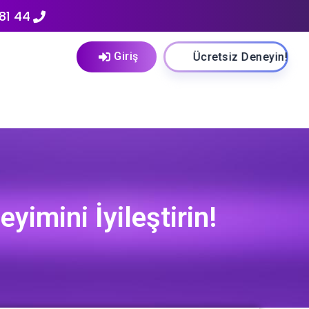
81 44
Giriş
Ücretsiz Deneyin!
imini İyileştirin!