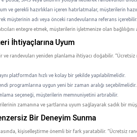
um ve gerekli hazırlıkları içeren hatırlatmalar, müşterilerin hazır
lerek müşterinin adı veya önceki randevularına referans içerebilir
cıları entegre etmek, müşterilerin işletmenize olan bağlılığını ar
ri İhtiyaçlarına Uyum
e randevuları yeniden planlama ihtiyacı doğabilir. “Ücretsiz r
ynı platformdan hızlı ve kolay bir şekilde yapılabilmelidir.
kendi programlarına uygun yeni bir zaman aralığı seçebilmelidir.
lama seçeneği, müşterilerin memnuniyetini artırabilir.
lerinin zamanına ve şartlarına uyum sağlayarak sadık bir müşteri
 Benzersiz Bir Deneyim Sunma
a, kişiselleştirme önemli bir fark yaratabilir. “Ücretsiz rande