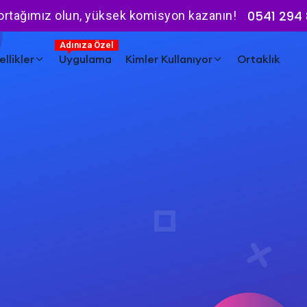
0541 294 
 ortağımız olun, yüksek komisyon kazanın!
Adınıza Özel
llikler
Uygulama
Kimler Kullanıyor
Ortaklık