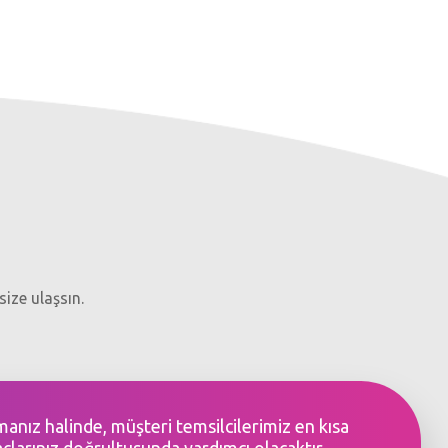
size ulaşsın.
şmanız halinde, müşteri temsilcilerimiz en kısa
açlarınız doğrultusunda yardımcı olacaktır.