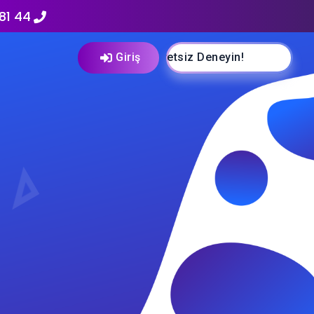
81 44
Ücretsiz Deneyin!
Giriş