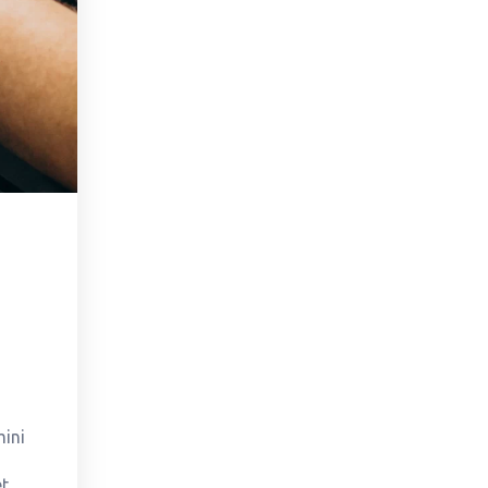
ini
et