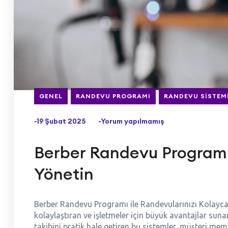
GENEL
RANDEVU PROGRAMI
RANDEVU SISTEM
-19 Şubat 2025
-Yorum yapılmamış
Berber Randevu Programı 
Yönetin
Berber Randevu Programı ile Randevularınızı Kolay
kolaylaştıran ve işletmeler için büyük avantajlar su
takibini pratik hale getiren bu sistemler, müşteri mem