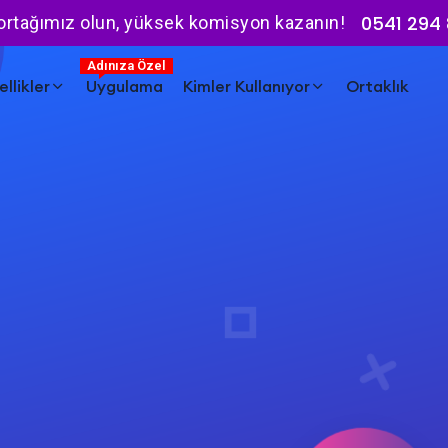
0541 294 
 ortağımız olun, yüksek komisyon kazanın!
Adınıza Özel
llikler
Uygulama
Kimler Kullanıyor
Ortaklık