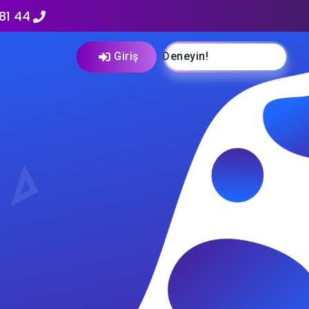
81 44
Giriş
Ücretsiz Deneyin!