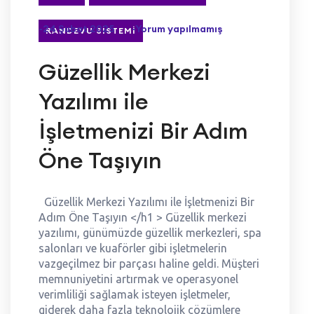
-24 Şubat 2025
-Yorum yapılmamış
RANDEVU SISTEMI
Güzellik Merkezi
Yazılımı ile
İşletmenizi Bir Adım
Öne Taşıyın
Güzellik Merkezi Yazılımı ile İşletmenizi Bir
Adım Öne Taşıyın </h1 > Güzellik merkezi
yazılımı, günümüzde güzellik merkezleri, spa
salonları ve kuaförler gibi işletmelerin
vazgeçilmez bir parçası haline geldi. Müşteri
memnuniyetini artırmak ve operasyonel
verimliliği sağlamak isteyen işletmeler,
giderek daha fazla teknolojik çözümlere