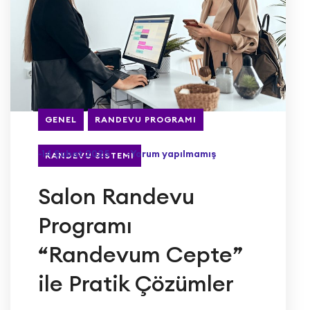
GENEL
RANDEVU PROGRAMI
-14 Şubat 2025
-Yorum yapılmamış
RANDEVU SISTEMI
Salon Randevu
Programı
“Randevum Cepte”
ile Pratik Çözümler