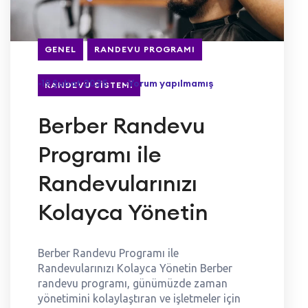
GENEL
RANDEVU PROGRAMI
-19 Şubat 2025
-Yorum yapılmamış
RANDEVU SISTEMI
Berber Randevu
Programı ile
Randevularınızı
Kolayca Yönetin
Berber Randevu Programı ile
Randevularınızı Kolayca Yönetin Berber
randevu programı, günümüzde zaman
yönetimini kolaylaştıran ve işletmeler için