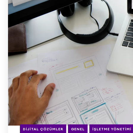
DIJITAL ÇÖZÜMLER
GENEL
İŞLETME YÖNETIMI