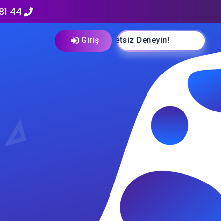
81 44
Ücretsiz Deneyin!
Giriş