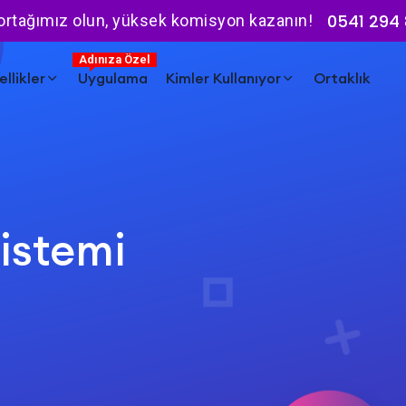
0541 294 
 ortağımız olun, yüksek komisyon kazanın!
Adınıza Özel
llikler
Uygulama
Kimler Kullanıyor
Ortaklık
istemi