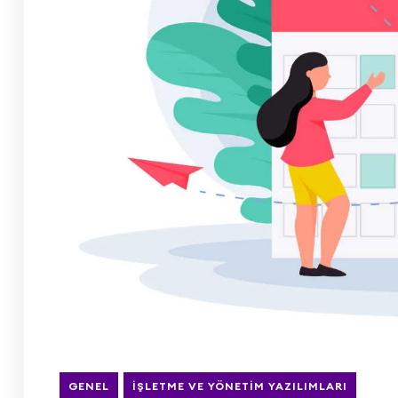
GENEL
İŞLETME VE YÖNETIM YAZILIMLARI