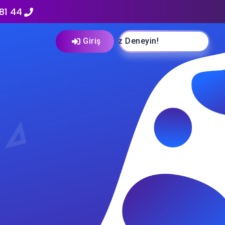
81 44
Ücretsiz Deneyin!
Giriş