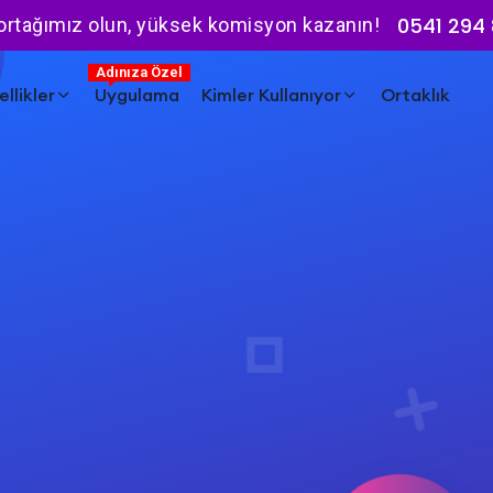
0541 294 
 ortağımız olun, yüksek komisyon kazanın!
Adınıza Özel
llikler
Uygulama
Kimler Kullanıyor
Ortaklık