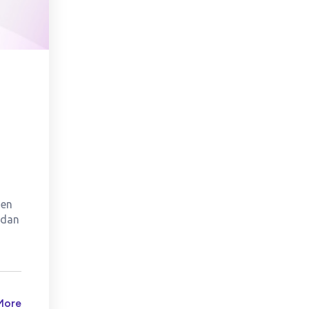
 en
ndan
More