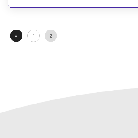
«
1
2