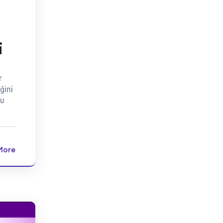
i
r
ğini
ru
More