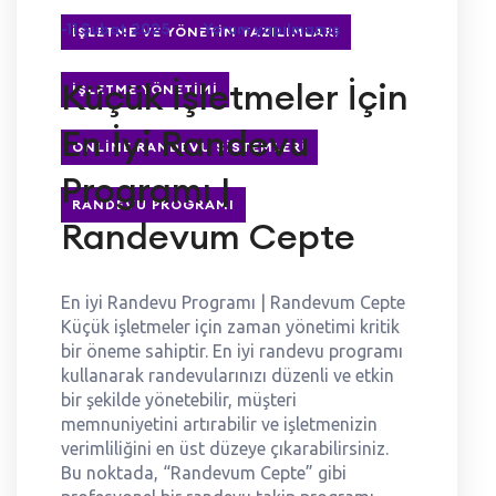
-11 Şubat 2025
-Yorum yapılmamış
İŞLETME VE YÖNETIM YAZILIMLARI
Küçük İşletmeler İçin
İŞLETME YÖNETIMI
En İyi Randevu
ONLINE RANDEVU SISTEMLERI
Programı |
RANDEVU PROGRAMI
Randevum Cepte
En iyi Randevu Programı | Randevum Cepte
Küçük işletmeler için zaman yönetimi kritik
bir öneme sahiptir. En iyi randevu programı
kullanarak randevularınızı düzenli ve etkin
bir şekilde yönetebilir, müşteri
memnuniyetini artırabilir ve işletmenizin
verimliliğini en üst düzeye çıkarabilirsiniz.
Bu noktada, “Randevum Cepte” gibi