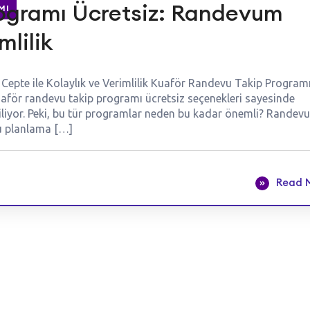
ogramı Ücretsiz: Randevum
MI
mlilik
epte ile Kolaylık ve Verimlilik Kuaför Randevu Takip Program
Kuaför randevu takip programı ücretsiz seçenekleri sayesinde
abiliyor. Peki, bu tür programlar neden bu kadar önemli? Randev
vu planlama […]
Read 