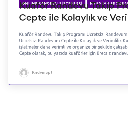
Kuaför Randevu Takip Pr
ONLINE RANDEVU SISTEMLERI
RANDEVU PROGRA
Cepte ile Kolaylık ve Veri
Kuaför Randevu Takip Programı Ücretsiz: Randevum C
Ücretsiz: Randevum Cepte ile Kolaylık ve Verimlilik 
işletmeler daha verimli ve organize bir şekilde çalış
Cepte olarak, bu yazıda kuaförler için üretsiz rande
Rndvmcpt