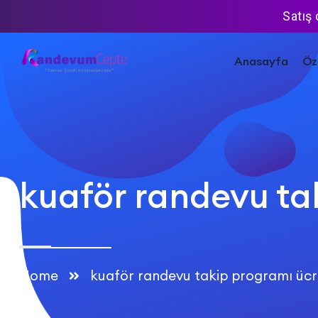
Satış
Anasayfa
Öze
kuaför randevu ta
Home
kuaför randevu takip programı ücr