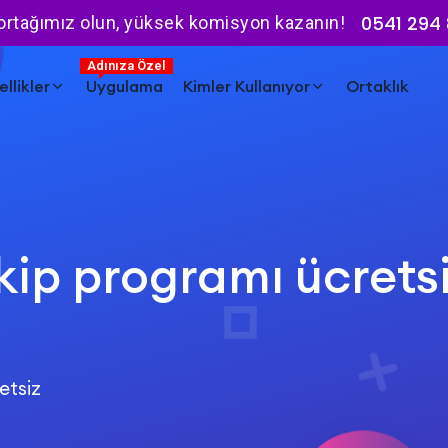
0541 294 
 ortağımız olun, yüksek komisyon kazanın!
Adınıza Özel
llikler
Uygulama
Kimler Kullanıyor
Ortaklık
kip programı ücrets
etsiz