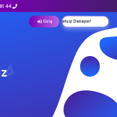
81 44
Ücretsiz Deneyin!
Giriş
iz