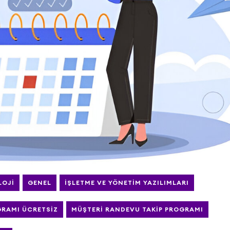
LOJI
GENEL
İŞLETME VE YÖNETIM YAZILIMLARI
GRAMI ÜCRETSIZ
MÜŞTERI RANDEVU TAKIP PROGRAMI