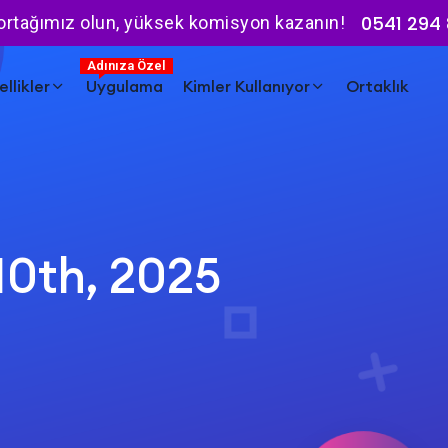
0541 294 
 ortağımız olun, yüksek komisyon kazanın!
Adınıza Özel
llikler
Uygulama
Kimler Kullanıyor
Ortaklık
10th, 2025