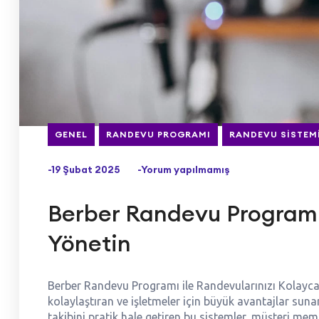
GENEL
RANDEVU PROGRAMI
RANDEVU SISTEM
-19 Şubat 2025
-Yorum yapılmamış
Berber Randevu Programı 
Yönetin
Berber Randevu Programı ile Randevularınızı Kolay
kolaylaştıran ve işletmeler için büyük avantajlar su
takibini pratik hale getiren bu sistemler, müşteri mem