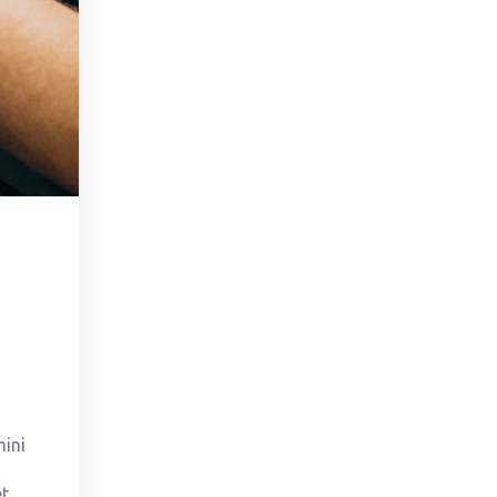
ini
et