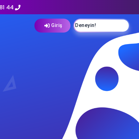
81 44
Giriş
Ücretsiz Deneyin!